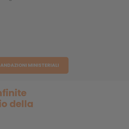
NDAZIONI MINISTERIALI
finite
io della