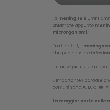
La
meningite
è un’infiam
chiamate appunto
menin
2
microrganismi
.
Tra i batteri, il
meningoco
che può causare
infezion
Le fasce più colpite sono 
È importante ricordare ch
comuni sono
A, B, C, W, Y
.
La maggior parte delle m