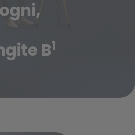
sogni,
❮
❮
1
ngite B