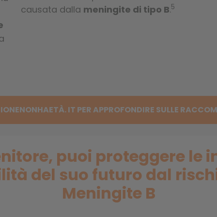
5
causata dalla
meningite di tipo B
.
e
ia
IONENONHAETÀ. IT PER APPROFONDIRE SULLE RACCOMA
nitore, puoi proteggere le in
lità del suo futuro dal risch
Meningite B