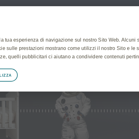
OME PAGE
MENINGITE B
PREVENZIONE
F
 la tua esperienza di navigazione sul nostro Sito Web. Alcuni 
ookie sulle prestazioni mostrano come utilizzi il nostro Sito e le 
ze, quelli pubblicitari ci aiutano a condividere contenuti perti
LIZZA
mente necessari
unzioni correttamente, ad esempio per memorizzare i dati della
cookie e tag e per proteggere la sicurezza del Sito. Inoltre, a
tente equivalenti ad una richiesta di servizi, come l'impostazio
li. Puoi impostare il tuo browser per bloccare o avvisarti di q
okie non memorizzano alcuna informazione personale identific