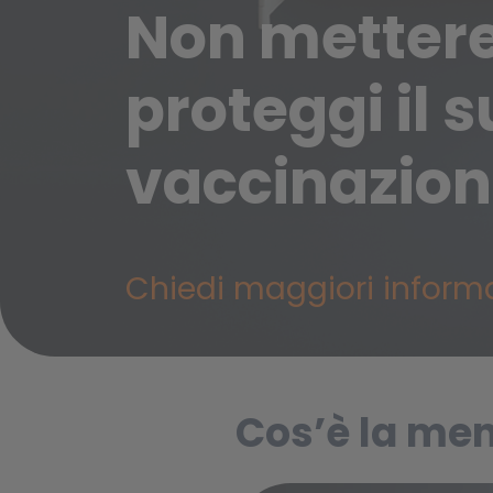
Non mettere 
Cookie per l’analisi delle 
proteggi il s
Cookie pubblicitari
vaccinazion
Chiedi maggiori inform
Cos’è la men