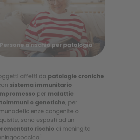
Persone a rischio per patologia
soggetti affetti da
patologie croniche
con
sistema immunitario
ompromesso
per
malattie
toimmuni o genetiche
, per
munodeficienze congenite o
quisite, sono esposti ad un
crementato rischio
di meningite
1
ningococcica.