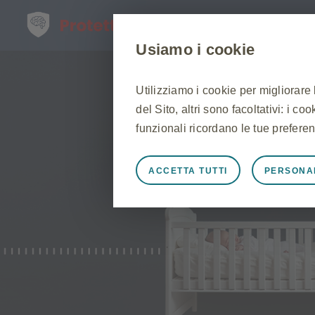
H
Usiamo i cookie
Utilizziamo i cookie per migliorare
del Sito, altri sono facoltativi: i c
funzionali ricordano le tue preferen
ACCETTA TUTTI
PERSONA
Sempre attivi
Cookie stretta
Cookie necessari affinché il Sito f
Sito, per gestire le preferenze sui 
risposta ad azioni effettuate dall'u
l'accesso o la compilazione di modu
Sito non funzioneranno. Questi co