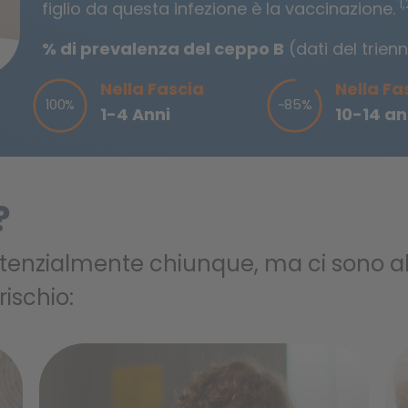
1,
figlio da questa infezione è la vaccinazione.
% di prevalenza del ceppo B
(dati del trie
Nella Fascia
Nella Fa
100%
~85%
1-4 Anni
10-14 an
?
otenzialmente chiunque, ma ci sono 
ischio: