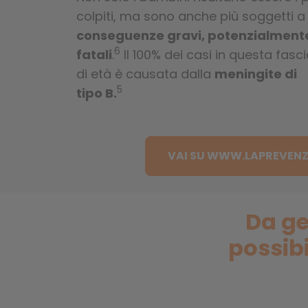
colpiti, ma sono anche più soggetti a
conseguenze gravi, potenzialment
6
fatali
.
Il 100% dei casi in questa fasc
di età è causata dalla
meningite di
5
tipo B.
VAI SU WWW.LAPREVENZ
Da ge
possibi