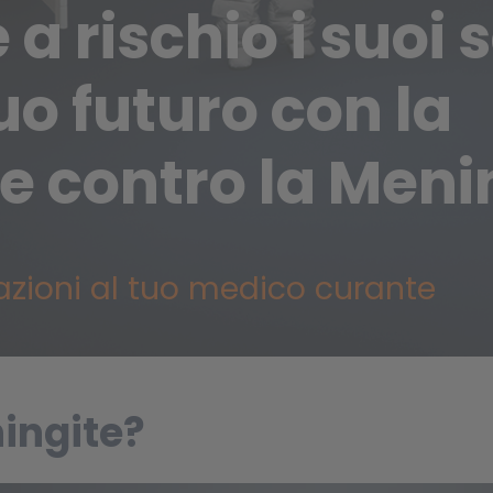
a rischio i suoi 
prestazioni
uo futuro con la
e contro la Meni
azioni al tuo medico curante
ingite?