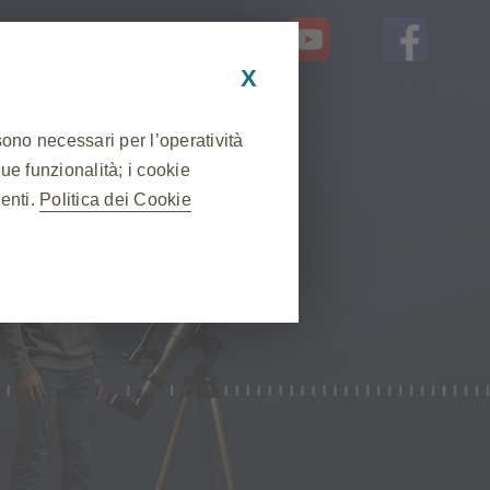
AQ
OTHER LANGUAGES
X
sono necessari per l’operatività
sue funzionalità; i cookie
nenti.
Politica dei Cookie
❮
 sessione durante una visita al
lcuni cookie vengono impostati in
ne delle preferenze sulla privacy,
uesti cookie, ma alcune parti del
abile.