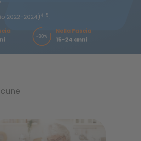
2
4-5
nnio 2022-2024)
:
scia
Nella Fascia
~80%
ni
15-24 anni
alcune