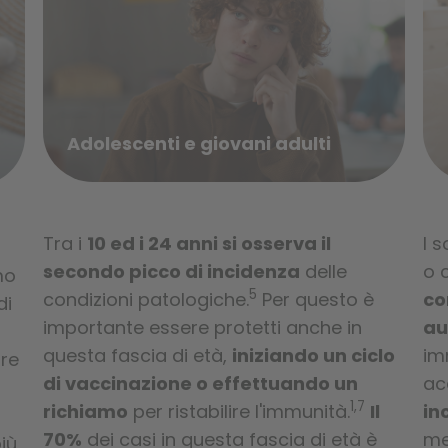
Adolescenti e giovani adulti
Tra i
10 ed i 24 anni si osserva il
I 
i
secondo picco di incidenza
delle
o 
mo
5
condizioni patologiche.
Per questo è
c
di
importante essere protetti anche in
au
questa fascia di età,
iniziando un ciclo
im
re
di vaccinazione o effettuando un
ac
1,7
richiamo
per ristabilire l'immunità.
Il
in
70%
dei casi in questa fascia di età è
me
iù