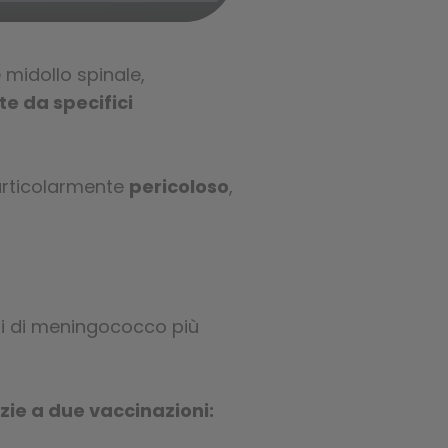
midollo spinale,
te da specifici
articolarmente
pericoloso
,
pi di meningococco più
ie a due vaccinazioni: