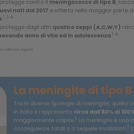
protegge contro il
meningococco di tipo B
, racc
nuovi nati dal 2017
e offerta nella maggior parte de
*, 1-4
a
.
protegge dagli altri
quattro ceppi (A,C,W,Y)
racc
1-4
secondo anno di vita ed in adolescenza
.
za nella tua regione.
La meningite di tipo B
Tra le diverse tipologie di meningite, quella
in Italia e rappresenta
circa dall'80% al 100
5
maggiormente colpite.
La meningite è una m
2
conseguenze fatali o a sequele invalidanti.
L