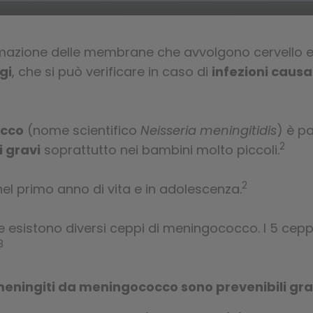
mazione delle membrane che avvolgono cervello e 
gi
, che si può verificare in caso di
infezioni causa
cco
(nome scientifico
Neisseria meningitidis
) è p
2
i gravi
soprattutto nei bambini molto piccoli.
2
nel primo anno di vita e in adolescenza.
e esistono diversi ceppi di meningococco. I 5 cep
3
eningiti da meningococco sono prevenibili graz