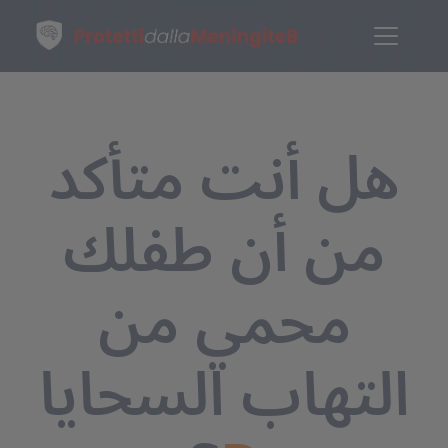
هل أنت متأكد
من أن طفلك
محمي من
التهاب السحايا