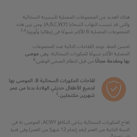
هناك العديد من المجموعات المصلية للنيسرية السحائية
والتي قد تسبب التهاب السحايا (A,B,C,W,Y). ومن بين هذه
3,4
المجموعات المصلية B الأكثر شيوعًا في إيطاليا وأوروبا.
لحسن الحظ، توجد اللقاحات التالية ضد المجموعات
المصلية الأكثر شيوعًا للمكورات السحائية، وهي
موصى
8
من قبل النظام الصحي الوطني:
بها ومقدمة مجانًا
لقاحات المكورات السحائية B، الموصى بها
لجميع الأطفال حديثي الولادة بدءا من عمر
8
شهرين مكتملين،
لقاح المكورات السحائية رباعي التكافؤ ACWY، الموصى به في
السنة الثانية من العمر (بعد إتمام 12 شهرًا من العمر) وفي فترة
9