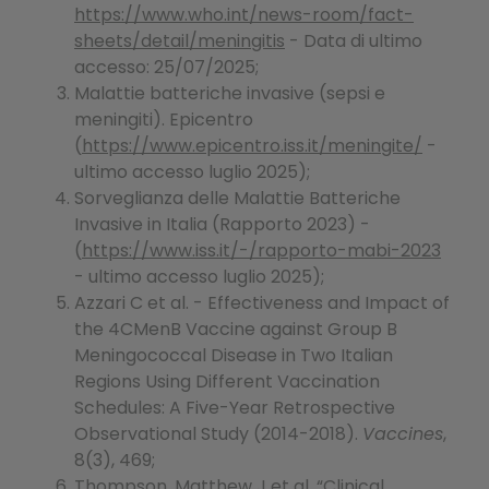
https://www.who.int/news-room/fact-
sheets/detail/meningitis
- Data di ultimo
accesso: 25/07/2025;
Malattie batteriche invasive (sepsi e
meningiti). Epicentro
(
https://www.epicentro.iss.it/meningite/
-
ultimo accesso luglio 2025);
Sorveglianza delle Malattie Batteriche
Invasive in Italia (Rapporto 2023) -
(
https://www.iss.it/-/rapporto-mabi-2023
- ultimo accesso luglio 2025);
Azzari C et al. - Effectiveness and Impact of
the 4CMenB Vaccine against Group B
Meningococcal Disease in Two Italian
Regions Using Different Vaccination
Schedules: A Five-Year Retrospective
Observational Study (2014-2018).
Vaccines
,
8(3), 469;
Thompson, Matthew J et al. “Clinical